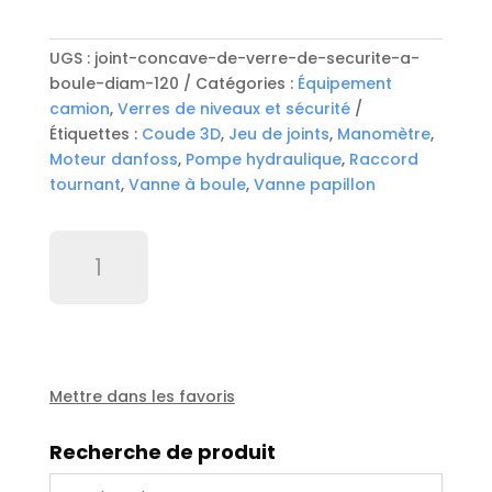
UGS :
joint-concave-de-verre-de-securite-a-
boule-diam-120
Catégories :
Équipement
camion
,
Verres de niveaux et sécurité
Étiquettes :
Coude 3D
,
Jeu de joints
,
Manomètre
,
Moteur danfoss
,
Pompe hydraulique
,
Raccord
tournant
,
Vanne à boule
,
Vanne papillon
quantité
de
Joint
concave
de
verre
de
Mettre dans les favoris
sécurité
à
Recherche de produit
boule