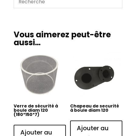
diam
120
Vous aimerez peut-être
aussi…
Verre de sécurité à
Chapeau de securité
boule diam 120
à boule diam 120
(180*150*7)
Ajouter au
Ajouter au