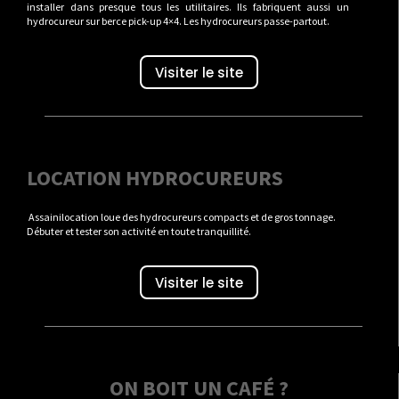
installer dans presque tous les utilitaires. Ils fabriquent aussi un
hydrocureur sur berce pick-up 4×4. Les hydrocureurs passe-partout.
Visiter le site
LOCATION HYDROCUREURS
Assainilocation loue des hydrocureurs compacts et de gros tonnage.
Débuter et tester son activité en toute tranquillité.
Visiter le site
ON BOIT UN CAFÉ ?