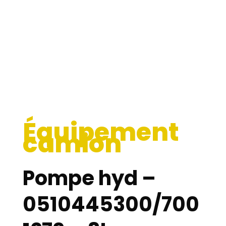
Équipement
camion
Pompe hyd –
0510445300/700