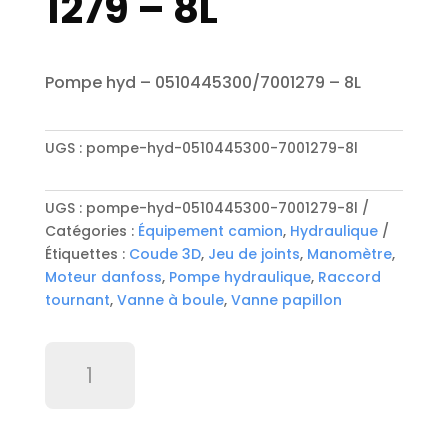
1279 – 8L
Pompe hyd – 0510445300/7001279 – 8L
UGS :
pompe-hyd-0510445300-7001279-8l
UGS :
pompe-hyd-0510445300-7001279-8l
Catégories :
Équipement camion
,
Hydraulique
Étiquettes :
Coude 3D
,
Jeu de joints
,
Manomètre
,
Moteur danfoss
,
Pompe hydraulique
,
Raccord
tournant
,
Vanne à boule
,
Vanne papillon
quantité
de
Pompe
hyd
-