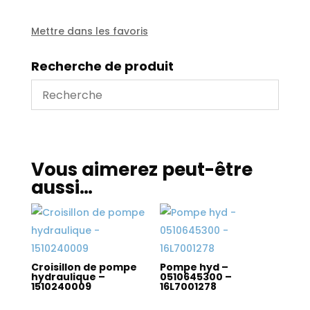
0510445300/7001279
-
Mettre dans les favoris
8L
Recherche de produit
Vous aimerez peut-être
aussi…
Croisillon de pompe
Pompe hyd –
hydraulique –
0510645300 –
1510240009
16L7001278