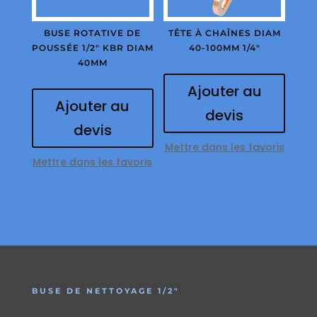
BUSE ROTATIVE DE
TÊTE À CHAÎNES DIAM
POUSSÉE 1/2″ KBR DIAM
40-100MM 1/4″
40MM
Ajouter au
Ajouter au
devis
devis
Mettre dans les favoris
Mettre dans les favoris
BUSE DE NETTOYAGE 1/2″