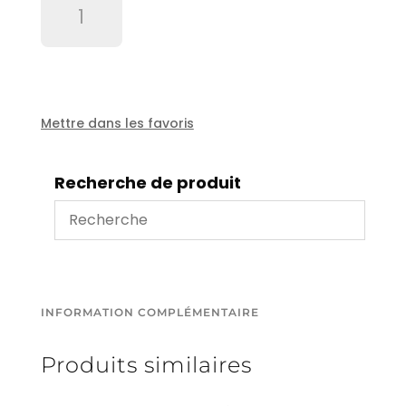
de
Buse
de
nettoyage
1/2"
Mettre dans les favoris
Recherche de produit
INFORMATION COMPLÉMENTAIRE
Produits similaires