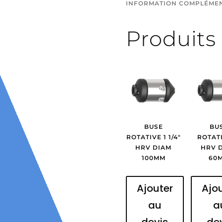
INFORMATION COMPLÉME
100mm
Produits 
BUSE
BU
ROTATIVE 1 1/4″
ROTATI
HRV DIAM
HRV 
100MM
60
Ajouter
Ajo
au
a
devis
de