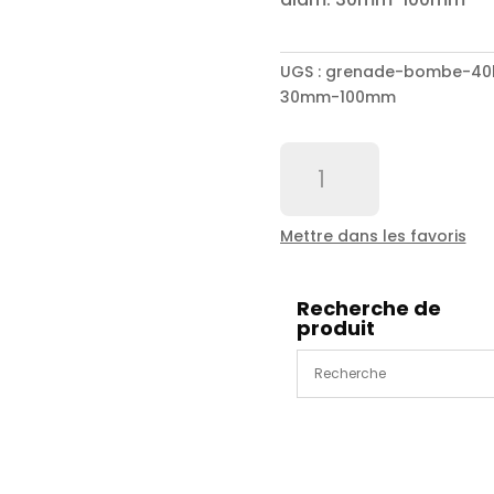
UGS :
grenade-bombe-40l-
30mm-100mm
quantité
de
Grenade
Bombe
Mettre dans les favoris
40L
4
x
Recherche de
produit
diam1.45/
jet
frontal
joint
1/4"
diam:
30mm-