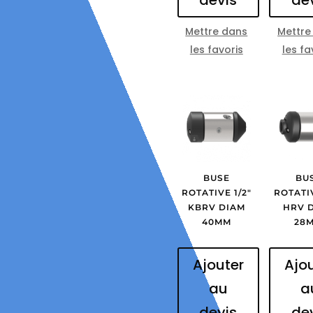
Mettre dans
Mettre
les favoris
les fa
BUSE
BU
ROTATIVE 1/2″
ROTATIV
KBRV DIAM
HRV 
40MM
28
Ajouter
Ajo
au
a
devis
de