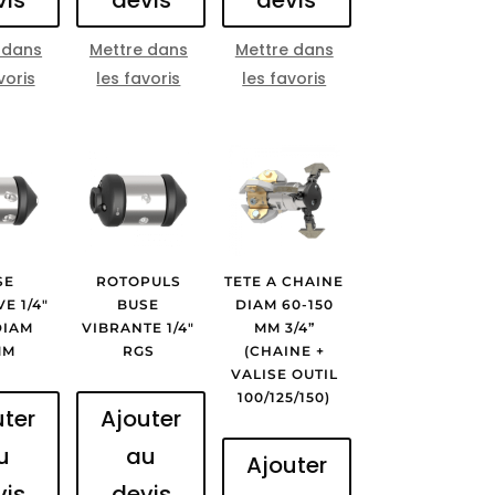
 dans
Mettre dans
Mettre dans
voris
les favoris
les favoris
SE
ROTOPULS
TETE A CHAINE
E 1/4″
BUSE
DIAM 60-150
DIAM
VIBRANTE 1/4″
MM 3/4”
MM
RGS
(CHAINE +
VALISE OUTIL
100/125/150)
uter
Ajouter
u
au
Ajouter
vis
devis