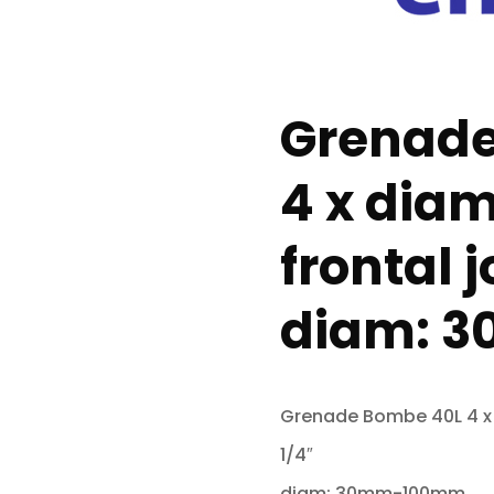
Grenade
4 x diam
frontal j
diam: 
Grenade Bombe 40L 4 x d
1/4″
diam: 30mm-100mm