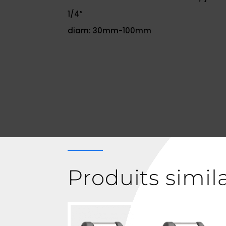
1/4″
diam: 30mm-100mm
Produits simil