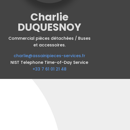
Charlie
DUQUESNOY
Commercial pièces détachèes / Buses
et accessoires.
charlie@assainipieces-services.fr
NIST Telephone Time-of-Day Service
+33 7 61 01 21 48