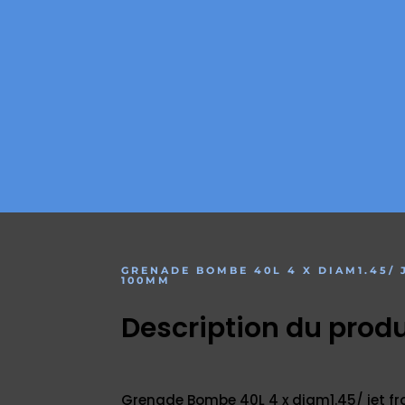
GRENADE BOMBE 40L 4 X DIAM1.45/ 
100MM
Description du produ
Grenade Bombe 40L 4 x diam1.45/ jet fro