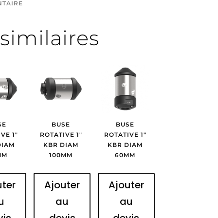
NTAIRE
similaires
SE
BUSE
BUSE
VE 1″
ROTATIVE 1″
ROTATIVE 1″
DIAM
KBR DIAM
KBR DIAM
MM
100MM
60MM
uter
Ajouter
Ajouter
u
au
au
vis
devis
devis