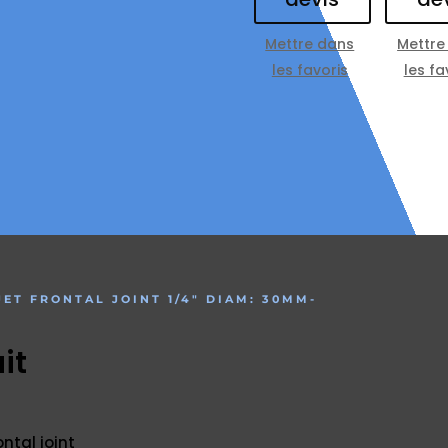
Mettre dans
Mettre
les favoris
les fa
JET FRONTAL JOINT 1/4″ DIAM: 30MM-
it
ntal joint