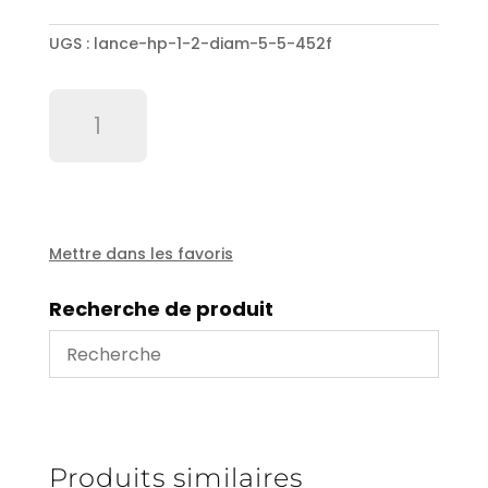
UGS :
lance-hp-1-2-diam-5-5-452f
quantité
de
Lance
HP
1/2''
diam
5.5
Mettre dans les favoris
-
452F
Recherche de produit
Produits similaires