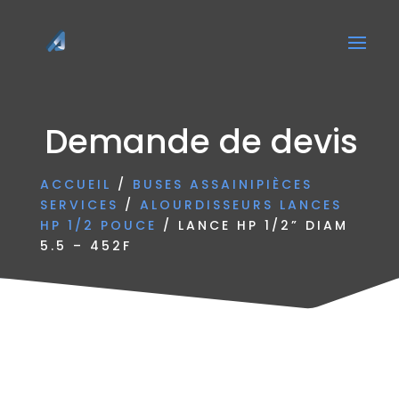
Demande de devis
ACCUEIL
/
BUSES ASSAINIPIÈCES
SERVICES
/
ALOURDISSEURS LANCES
HP 1/2 POUCE
/ LANCE HP 1/2” DIAM
5.5 – 452F