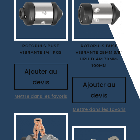
ROTOPULS BUSE
ROTOPULS BUSE
VIBRANTE 1/4″ RGS
VIBRANTE 28MM 3/8″
HRH DIAM 30MM-
100MM
Ajouter au
devis
Ajouter au
devis
Mettre dans les favoris
Mettre dans les favoris