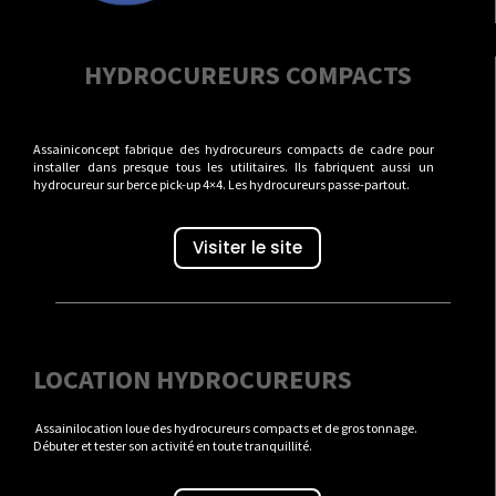
HYDROCUREURS COMPACTS
Assainiconcept fabrique des hydrocureurs compacts de cadre pour
installer dans presque tous les utilitaires. Ils fabriquent aussi un
hydrocureur sur berce pick-up 4×4. Les hydrocureurs passe-partout.
Visiter le site
LOCATION HYDROCUREURS
Assainilocation loue des hydrocureurs compacts et de gros tonnage.
Débuter et tester son activité en toute tranquillité.