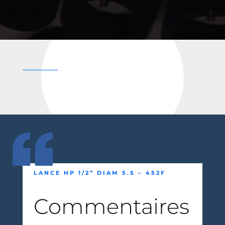
LANCE HP 1/2” DIAM 5.5 – 452F
Commentaires