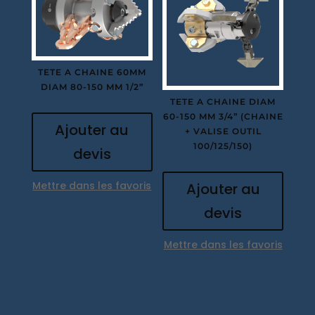
TETE A CHAINE 60MM
DIAM 80-150 MM 1/2”
TETE A CHAINE DIAM
60-150 MM 3/4” (CHAINE
Ajouter au
+ VALISE OUTIL
100/125/150)
devis
Mettre dans les favoris
Ajouter au
devis
Mettre dans les favoris